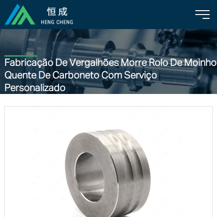
Fabricação De Vergalhões Morre Rolo De Moinho
Quente De Carboneto Com Serviço
Personalizado
Casa
/
Produtos
/
Anel De Rolo De Carboneto De Tungstênio
/Fabricação
De Vergalhões Morre Rolo De Moinho Quente De Carboneto Com Serviço
Personalizado